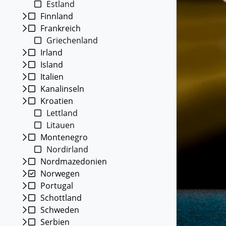
Estland
Kleing
Finnland
Reisen 
Frankreich
Teilneh
entspan
Griechenland
Irland
Alle G
Island
Italien
Kanalinseln
Kroatien
Lettland
Litauen
Montenegro
Nordirland
Nordmazedonien
Norwegen
Portugal
Schottland
Schweden
Serbien