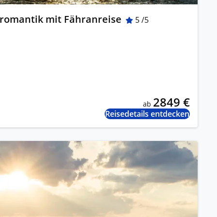
dromantik mit Fähranreise
5 /5
2849 €
ab
Reisedetails entdecken