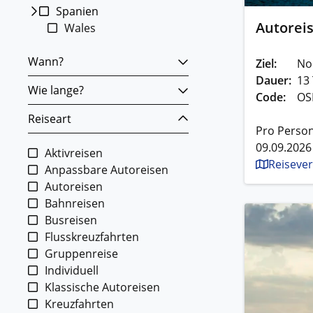
Spanien
Autorei
Wales
Wann?
Ziel:
No
Dauer:
13
Wie lange?
Code:
OS
Reiseart
Pro Perso
09.09.2026
Aktivreisen
Reisever
Anpassbare Autoreisen
Autoreisen
Bahnreisen
Busreisen
Flusskreuzfahrten
Gruppenreise
Individuell
Klassische Autoreisen
Kreuzfahrten