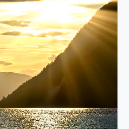
ssischem Schiff.
ntdecken.