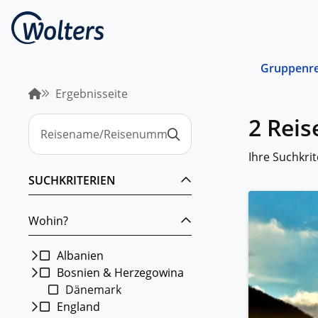
Gruppenre
Ergebnisseite
Busrei
2 Rei
Gemein
spreche
abgest
Ihre Suchkrit
Schiffs
SUCHKRITERIEN
Norwege
unterwe
Wohin?
Stando
Von ein
Region 
Albanien
Bosnien & Herzegowina
Kombin
Dänemark
Abwechs
Verkehr
England