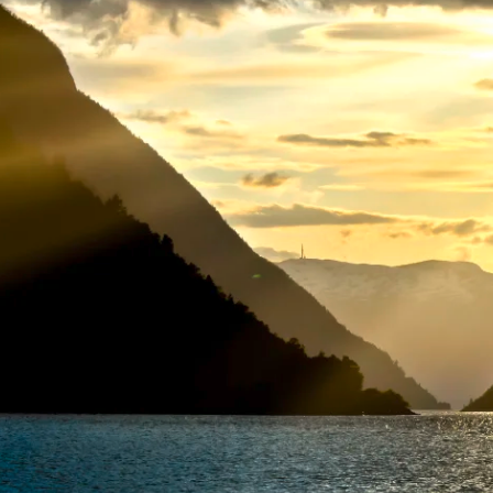
Historische Wasserwege auf kla
ruppenreisen
Eine Stadt als Ausgangspunkt für spannende
in kleinen Gruppen mit max. 18
Erkundungen und Ausflüge in die Umgebung.
Landausflüge
mern – persönlich, intensiv und
Sehenswürdigkeiten an Land e
nt.
Alle Autoreisen & mehr
Alle Schiffsreisen
ruppenreisen