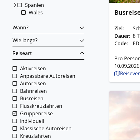
Spanien
Busreise
Wales
Wann?
Ziel:
Sc
Dauer:
8 T
Wie lange?
Code:
ED
Reiseart
Pro Person
10.09.2026
Aktivreisen
Reisever
Anpassbare Autoreisen
Autoreisen
Bahnreisen
Busreisen
Flusskreuzfahrten
Gruppenreise
Individuell
Klassische Autoreisen
Kreuzfahrten