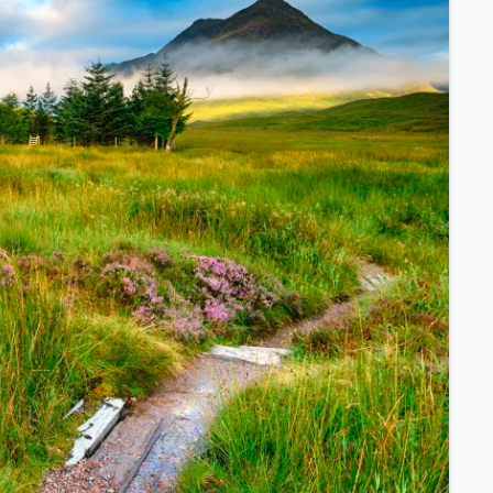
ssischem Schiff.
ntdecken.