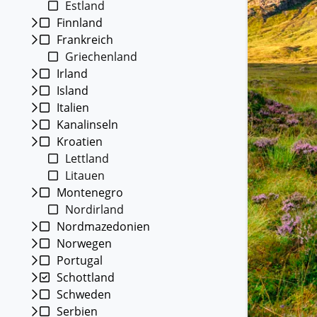
Estland
Kleing
Finnland
Reisen 
Frankreich
Teilneh
entspan
Griechenland
Irland
Alle G
Island
Italien
Kanalinseln
Kroatien
Lettland
Litauen
Montenegro
Nordirland
Nordmazedonien
Norwegen
Portugal
Schottland
Schweden
Serbien