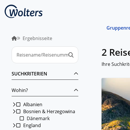
Gruppenre
Ergebnisseite
Busrei
2 Rei
Gemein
spreche
abgest
Ihre Suchkrit
Schiffs
SUCHKRITERIEN
Norwege
unterwe
Wohin?
Stando
Von ein
Region 
Albanien
Bosnien & Herzegowina
Kombin
Dänemark
Abwechs
Verkehr
England