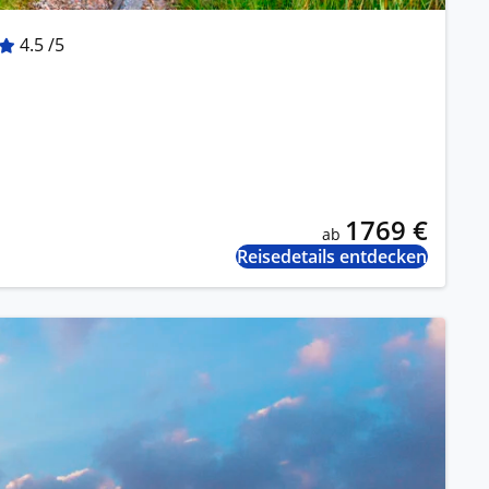
4.5 /5
1769 €
ab
Reisedetails entdecken