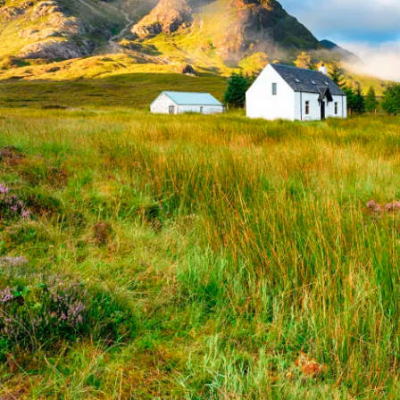
Historische Wasserwege auf kla
ruppenreisen
Eine Stadt als Ausgangspunkt für spannende
in kleinen Gruppen mit max. 18
Erkundungen und Ausflüge in die Umgebung.
Landausflüge
mern – persönlich, intensiv und
Sehenswürdigkeiten an Land e
nt.
Alle Autoreisen & mehr
Alle Schiffsreisen
ruppenreisen