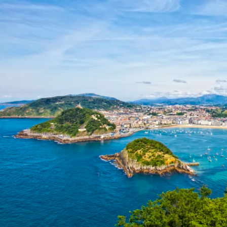
Historische Wasserwege auf kla
ruppenreisen
Eine Stadt als Ausgangspunkt für spannende
in kleinen Gruppen mit max. 18
Erkundungen und Ausflüge in die Umgebung.
Landausflüge
mern – persönlich, intensiv und
Sehenswürdigkeiten an Land e
nt.
Alle Autoreisen & mehr
Alle Schiffsreisen
ruppenreisen