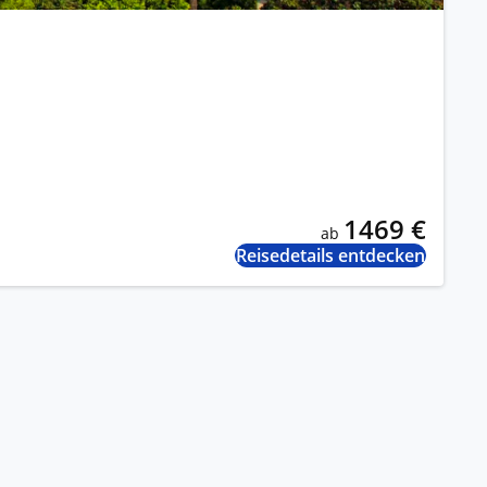
1469 €
ab
Reisedetails entdecken