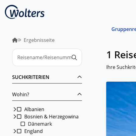
Gruppenre
Ergebnisseite
Busrei
1 Reis
Gemein
spreche
abgest
Ihre Suchkrit
Schiffs
SUCHKRITERIEN
Norwege
unterwe
Wohin?
Stando
Von ein
Region 
Albanien
Bosnien & Herzegowina
Kombin
Dänemark
Abwechs
Verkehr
England