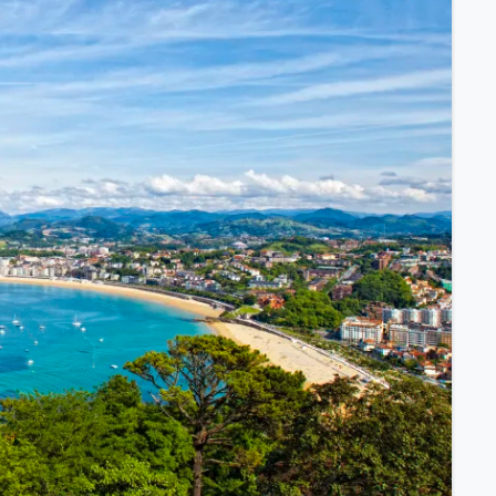
ssischem Schiff.
ntdecken.