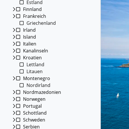
Estland
Kleing
Finnland
Reisen 
Frankreich
Teilneh
entspan
Griechenland
Irland
Alle G
Island
Italien
Kanalinseln
Kroatien
Lettland
Litauen
Montenegro
Nordirland
Nordmazedonien
Norwegen
Portugal
Schottland
Schweden
Serbien