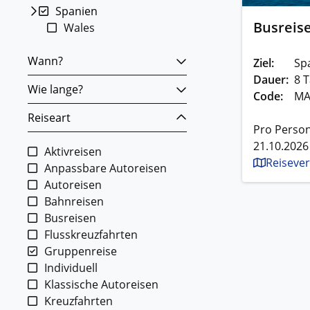
Spanien
Busreis
Wales
Wann?
Ziel:
Sp
Dauer:
8 T
Wie lange?
Code:
MA
Reiseart
Pro Person
21.10.2026
Aktivreisen
Reisever
Anpassbare Autoreisen
Autoreisen
Bahnreisen
Busreisen
Flusskreuzfahrten
Gruppenreise
Individuell
Klassische Autoreisen
Kreuzfahrten