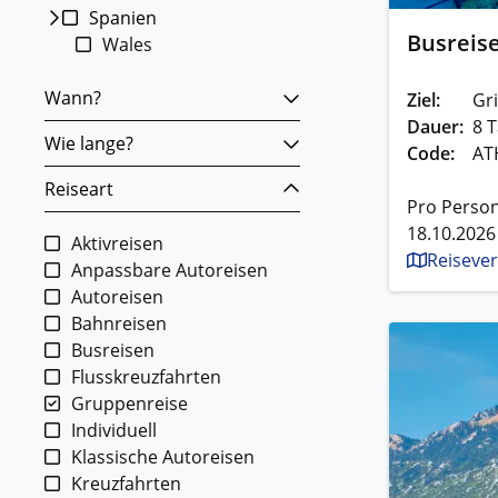
Spanien
Busreis
Wales
Wann?
Ziel:
Gr
Dauer:
8 T
Wie lange?
Code:
AT
Reiseart
Pro Person
18.10.2026
Aktivreisen
Reisever
Anpassbare Autoreisen
Autoreisen
Bahnreisen
Busreisen
Flusskreuzfahrten
Gruppenreise
Individuell
Klassische Autoreisen
Kreuzfahrten