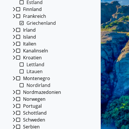
Estland
Kleing
Finnland
Reisen 
Frankreich
Teilneh
entspan
Griechenland
Irland
Alle G
Island
Italien
Kanalinseln
Kroatien
Lettland
Litauen
Montenegro
Nordirland
Nordmazedonien
Norwegen
Portugal
Schottland
Schweden
Serbien