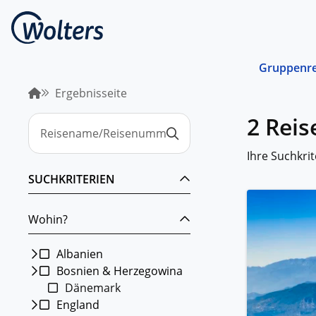
Gruppenre
Ergebnisseite
Busrei
2 Rei
Gemein
spreche
abgest
Ihre Suchkrit
Schiffs
SUCHKRITERIEN
Norwege
unterwe
Wohin?
Stando
Von ein
Region 
Albanien
Bosnien & Herzegowina
Kombin
Dänemark
Abwechs
Verkehr
England