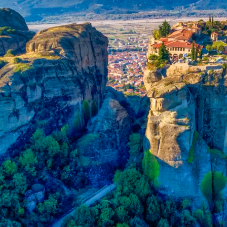
Historische Wasserwege auf kla
ruppenreisen
Eine Stadt als Ausgangspunkt für spannende
in kleinen Gruppen mit max. 18
Erkundungen und Ausflüge in die Umgebung.
Landausflüge
mern – persönlich, intensiv und
Sehenswürdigkeiten an Land e
nt.
Alle Autoreisen & mehr
Alle Schiffsreisen
ruppenreisen