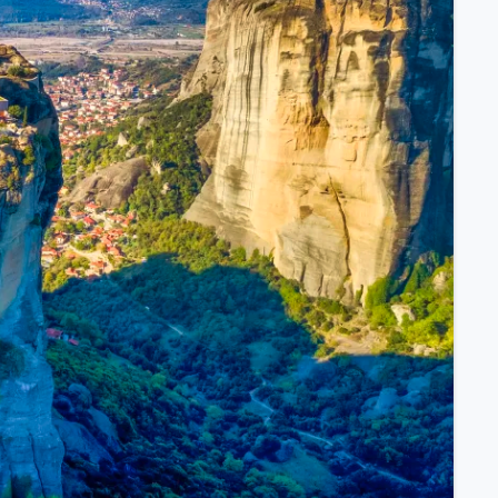
ssischem Schiff.
ntdecken.