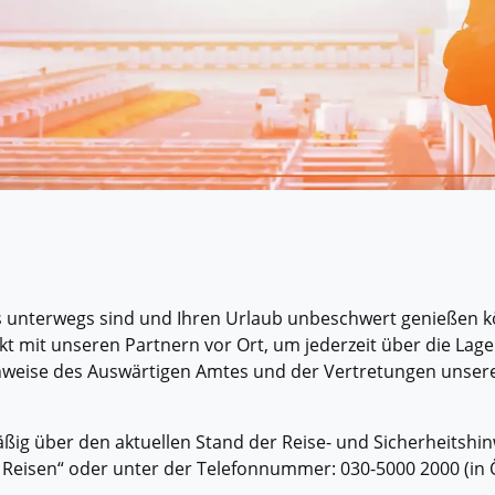
Historische Wasserwege auf kla
ruppenreisen
Eine Stadt als Ausgangspunkt für spannende
in kleinen Gruppen mit max. 18
Erkundungen und Ausflüge in die Umgebung.
Landausflüge
mern – persönlich, intensiv und
Sehenswürdigkeiten an Land e
nt.
Alle Autoreisen & mehr
Alle Schiffsreisen
ruppenreisen
ns unterwegs sind und Ihren Urlaub unbeschwert genießen 
t mit unseren Partnern vor Ort, um jederzeit über die Lage 
nweise des Auswärtigen Amtes und der Vertretungen unserer 
äßig über den aktuellen Stand der Reise- und Sicherheitshin
er Reisen“ oder unter der Telefonnummer: 030-5000 2000 (in 