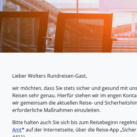
Kleing
Reisen 
Teilneh
entspan
Alle G
Lieber Wolters Rundreisen-Gast,
wir möchten, dass Sie stets sicher und gesund mit u
Reisen sehr genau. Hierfür stehen wir im engen Kontak
wir gemeinsam die aktuellen Reise- und Sicherheitshi
erforderliche Maßnahmen einzuleiten.
Bitte halten auch Sie sich bis zum Reisebeginn regelm
Amt
* auf der Internetseite, über die Reise-App „Sich
4411).