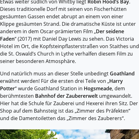
Etwas weiter südlich von Whitby liegt
Robin Hood’s Bay
.
Dieses traditionelle Dorf mit seinen von Fischerhütten
gesäumten Gassen endet abrupt an einem von einer
Klippe gesäumten Strand. Die dramatische Küste ist unter
anderem in dem Oscar-prämierten Film „
Der seidene
Faden
“ (2017) mit Daniel Day Lewis zu sehen. Das Victoria
Hotel im Ort, die Kopfsteinpflasterstraßen von Staithes und
die St. Oswald’s Church in Lythe verhalfen diesem Film zu
seiner besonderen Atmosphäre.
Und natürlich muss an dieser Stelle unbedingt
Goathland
erwähnt werden! Für die ersten drei Teile von „
Harry
Potter
“ wurde Goathland Station in
Hogsmeade
, dem
berühmtesten
Bahnhof der Zaubererwelt
umgewandelt.
Hier hat die Schule für Zauberei und Hexerei ihren Sitz. Der
Shop auf dem Bahnsteig ist das „Zimmer des Präfekten“
und die Damentoiletten das „Zimmer des Zauberers“.