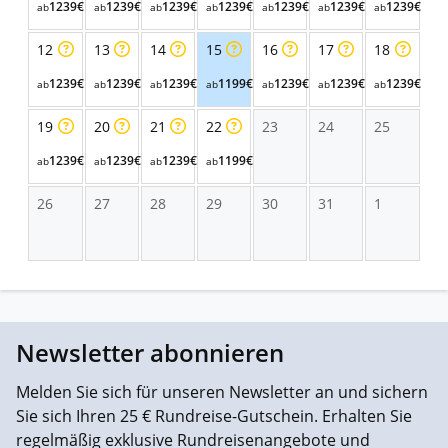
1239€
1239€
1239€
1239€
1239€
1239€
1239€
ab
ab
ab
ab
ab
ab
ab
12
13
14
15
16
17
18
1239€
1239€
1239€
1199€
1239€
1239€
1239€
ab
ab
ab
ab
ab
ab
ab
19
20
21
22
23
24
25
1239€
1239€
1239€
1199€
ab
ab
ab
ab
26
27
28
29
30
31
1
Newsletter abonnieren
Melden Sie sich für unseren Newsletter an und sichern
Sie sich Ihren 25 € Rundreise-Gutschein. Erhalten Sie
regelmäßig exklusive Rundreisenangebote und