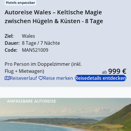
Hotels anpassbar
Autoreise Wales – Keltische Magie
zwischen Hügeln & Küsten - 8 Tage
Ziel:
Wales
Dauer:
8 Tage / 7 Nächte
Code:
MAN521009
Pro Person im Doppelzimmer (inkl.
999 €
Flug + Mietwagen)
ab
Reiseverlauf
Reise merken
Reisedetails entdecken
ANPASSBARE AUTOREISE