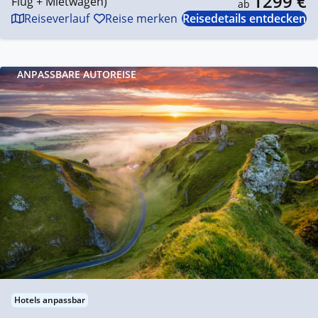
1299 €
Flug + Mietwagen)
ab
Reiseverlauf
Reise merken
Reisedetails entdecken
ANPASSBARE AUTOREISE
Hotels anpassbar