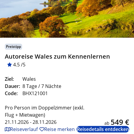
Preistipp
Autoreise Wales zum Kennenlernen
4.5 /5
Ziel:
Wales
Dauer:
8 Tage / 7 Nächte
Code:
BHX121001
Pro Person im Doppelzimmer (exkl.
Flug + Mietwagen)
549 €
21.11.2026 - 28.11.2026
ab
Reiseverlauf
Reise merken
Reisedetails entdecken