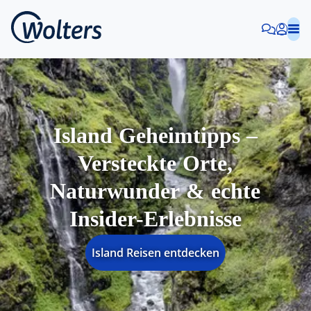
Island Geheimtipps –
Versteckte Orte,
Naturwunder & echte
Insider-Erlebnisse
Island Reisen entdecken