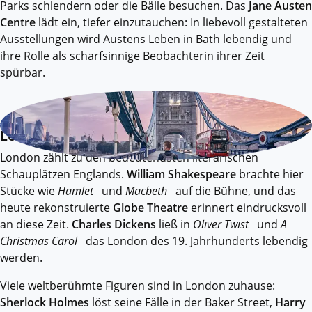
Parks schlendern oder die Bälle besuchen. Das
Jane Austen
Centre
lädt ein, tiefer einzutauchen: In liebevoll gestalteten
Ausstellungen wird Austens Leben in Bath lebendig und
ihre Rolle als scharfsinnige Beobachterin ihrer Zeit
spürbar.
London
London zählt zu den bedeutendsten literarischen
Schauplätzen Englands.
William Shakespeare
brachte hier
Stücke wie
Hamlet
und
Macbeth
auf die Bühne, und das
heute rekonstruierte
Globe Theatre
erinnert eindrucksvoll
an diese Zeit.
Charles Dickens
ließ in
Oliver Twist
und
A
Christmas Carol
das London des 19. Jahrhunderts lebendig
werden.
Viele weltberühmte Figuren sind in London zuhause:
Sherlock Holmes
löst seine Fälle in der Baker Street,
Harry