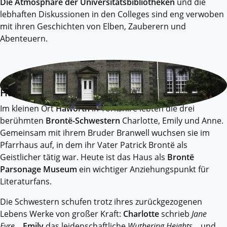
Die Atmosphäre der Universitätsbibliotheken
und die
lebhaften Diskussionen in den Colleges sind eng verwoben
mit ihren Geschichten von Elben, Zauberern und
Abenteuern.
Haworth
Im kleinen Ort
Haworth
in Yorkshire lebten die drei
berühmten
Brontë-Schwestern
Charlotte, Emily und Anne.
Gemeinsam mit ihrem Bruder Branwell wuchsen sie im
Pfarrhaus auf, in dem ihr Vater Patrick Brontë als
Geistlicher tätig war. Heute ist das Haus als
Brontë
Parsonage Museum
ein wichtiger Anziehungspunkt für
Literaturfans.
Die Schwestern schufen trotz ihres zurückgezogenen
Lebens Werke von großer Kraft:
Charlotte
schrieb
Jane
Eyre
,
Emily
das leidenschaftliche
Wuthering Heights
, und