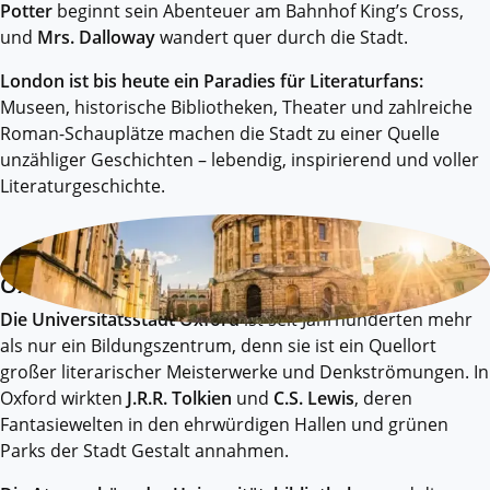
Potter
beginnt sein Abenteuer am Bahnhof King’s Cross,
und
Mrs. Dalloway
wandert quer durch die Stadt.
London ist bis heute ein Paradies für Literaturfans:
Museen, historische Bibliotheken, Theater und zahlreiche
Roman-Schauplätze machen die Stadt zu einer Quelle
unzähliger Geschichten – lebendig, inspirierend und voller
Literaturgeschichte.
Oxford
Die Universitätsstadt Oxford
ist seit Jahrhunderten mehr
als nur ein Bildungszentrum, denn sie ist ein Quellort
großer literarischer Meisterwerke und Denkströmungen. In
Oxford wirkten
J.R.R. Tolkien
und
C.S. Lewis
, deren
Fantasiewelten in den ehrwürdigen Hallen und grünen
Parks der Stadt Gestalt annahmen.