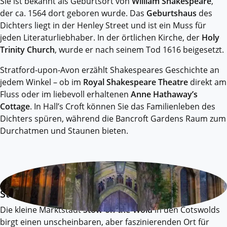
Sie ist bekannt als Geburtsort von
William Shakespeare
,
der ca. 1564 dort geboren wurde. Das
Geburtshaus
des
Dichters liegt in der Henley Street und ist ein Muss für
jeden Literaturliebhaber. In der örtlichen Kirche, der
Holy
Trinity Church
, wurde er nach seinem Tod 1616 beigesetzt.
Stratford-upon-Avon erzählt Shakespeares Geschichte an
jedem Winkel – ob im
Royal Shakespeare Theatre
direkt am
Fluss oder im liebevoll erhaltenen
Anne Hathaway’s
Cottage
. In Hall’s Croft können Sie das Familienleben des
Dichters spüren, während die Bancroft Gardens Raum zum
Durchatmen und Staunen bieten.
Stow-in-the-Wolds
Die kleine Marktstadt
Stow-on-the-Wold
in den Cotswolds
birgt einen unscheinbaren, aber faszinierenden Ort für